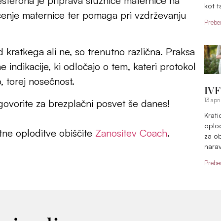
sterona je priprava sluznice maternice na
kot t
čenje maternice ter pomaga pri vzdrževanju
Preber
d kratkega ali ne, so trenutno različna. Praksa
 indikacije, ki odločajo o tem, kateri protokol
o, torej nosečnost.
IVF
13 apr
govorite za brezplačni posvet še danes!
Krati
oplo
ne oploditve obiščite
Zanositev Coach
.
za ob
narav
Preber