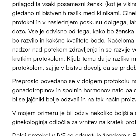
prilagodita vsaki posamezni ženski (kot je viš
gledano ni bistvenih razlik med klinikami. Gin
protokol in v naslednjem poskusu dolgega, lahk
dozo. Vse je odvisno od tega, kako bo ženska rea
bo razvilo in kakšne kvalitete bodo. Načeloma 
nadzor nad potekom zdravljenja in se razvije več
kratkim protokolom. Kljub temu da je razlika m
protokolom, saj je v bistvu dovolj, da se prido
Preprosto povedano se v dolgem protokolu naj
gonadotropinov in spolnih hormonov nato pa 
bi se jajčniki bolje odzvali in na tak način proizv
V mojem primeru je bil odziv nekoliko boljši a 
ginekologinja odločila za vrnitev na kratek pro
Dolgi protokol v IVF se odsvetuje ženskam s P