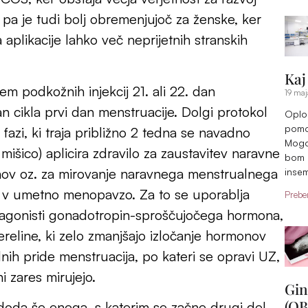
 pa je tudi bolj obremenjujoč za ženske, ker
 aplikacije lahko več neprijetnih stranskih
Kaj
m podkožnih injekcij 21. ali 22. dan
19 maj
n cikla prvi dan menstruacije. Dolgi protokol
Oplo
pomoč
 fazi, ki traja približno 2 tedna se navadno
Mogoč
išico) aplicira zdravilo za zaustavitev naravne
bom o
nov oz. za mirovanje naravnega menstrualnega
insem
i v umetno menopavzo. Za to se uporablja
Preber
a agonisti gonadotropin-sproščujočega hormona,
reline, ki zelo zmanjšajo izločanje hormonov
nih pride menstruacija, po kateri se opravi UZ,
i zares mirujejo.
Gin
(OB
doda še enega, s katerim se začne drugi del