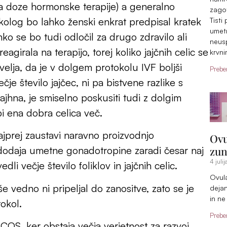
ina doze hormonske terapije) a generalno
zagot
ekolog bo lahko ženski enkrat predpisal kratek
Tisti
umetn
o se bo tudi odločil za drugo zdravilo ali
neusp
girala na terapijo, torej koliko jajčnih celic se
krvni
velja, da je v dolgem protokolu IVF boljši
Preber
je število jajčec, ni pa bistvene razlike s
ajhna, je smiselno poskusiti tudi z dolgim
bi ena dobra celica več.
prej zaustavi naravno proizvodnjo
Ovu
zun
dodaja umetne gonadotropine zaradi česar naj
4 juli
edli večje število foliklov in jajčnih celic.
Ovula
še vedno ni pripeljal do zanositve, zato se je
dejan
in ne
tokol.
Preber
COS, ker obstaja večja verjetnost za razvoj