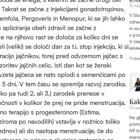
12 ma
v. Takrat se začne z injekcijami gonadotropinov.
V Slo
emfola, Pergoveris in Menopur, ki se jih lahko
zdrav
 apliciranja obeh zdravil se začne z
in si
v pos
de na njihovo rast se določa za koliko dni se
V čla
i (veliki) se določi dan za t.i. stop injekcijo, ki si
klinik
acijo jajčnikov, torej pred odvzemom jajčec s
Preber
itev jajčnih celic. Isti dan kot se ženski
vzeta jajčeca se nato oplodi s semenčicami po
o 5 dni. V tem času se spremlja razvoj zarodka.
o pa tudi 2. ali 3.) zarodek prenese v
Kak
ečnosti v kolikor že prej ne pride menstruacija.
20 apr
no terapijo s progesteronom (Estima,
Ne gl
ziroma po navodilih) vstavlja v nožnico toliko
pomoč
tednov) ali do nastopa menstruacije, če do
IVF b
marsi