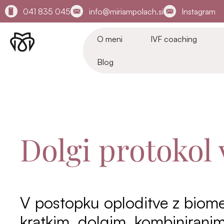
041 835 045
info@miriampolach.si
Instagram
O meni
IVF coaching
Blog
Dolgi protokol 
V postopku oploditve z biomed
kratkim, dolgim, kombiniranim