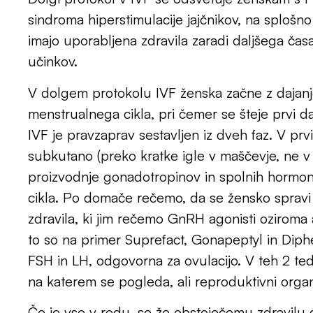
sindroma hiperstimulacije jajčnikov, na splošno
imajo uporabljena zdravila zaradi daljšega časa
učinkov.
V dolgem protokolu IVF ženska začne z dajanje
menstrualnega cikla, pri čemer se šteje prvi da
IVF je pravzaprav sestavljen iz dveh faz. V prvi
subkutano (preko kratke igle v maščevje, ne v m
proizvodnje gonadotropinov in spolnih hormo
cikla. Po domače rečemo, da se žensko sprav
zdravila, ki jim rečemo GnRH agonisti ozirom
to so na primer Suprefact, Gonapeptyl in Diphe
FSH in LH, odgovorna za ovulacijo. V teh 2 ted
na katerem se pogleda, ali reproduktivni organ
Če je vse v redu, se že obstoječemu zdravilu 