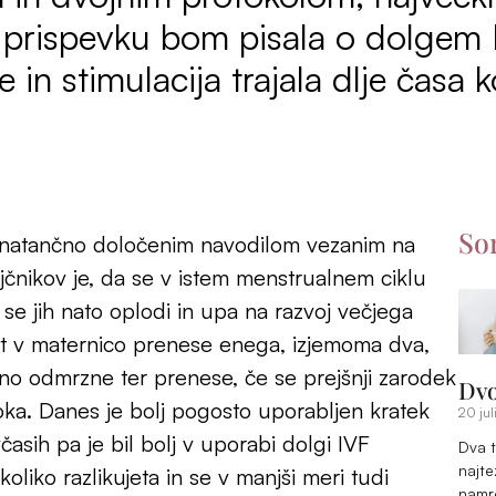
 prispevku bom pisala o dolgem I
 in stimulacija trajala dlje časa 
So
e natančno določenim navodilom vezanim na
jajčnikov je, da se v istem menstrualnem ciklu
ki se jih nato oplodi in upa na razvoj večjega
at v maternico prenese enega, izjemoma dva,
ovno odmrzne ter prenese, če se prejšnji zarodek
Dvo
roka. Danes je bolj pogosto uporabljen kratek
20 jul
asih pa je bil bolj v uporabi dolgi IVF
Dva t
najte
oliko razlikujeta in se v manjši meri tudi
namre