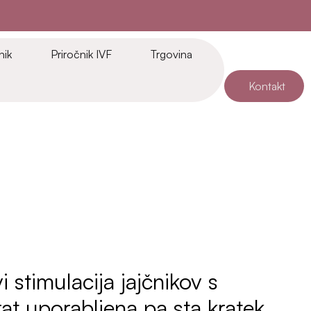
nik
Priročnik IVF
Trgovina
Kontakt
stimulacija jajčnikov s
at uporabljena pa sta kratek