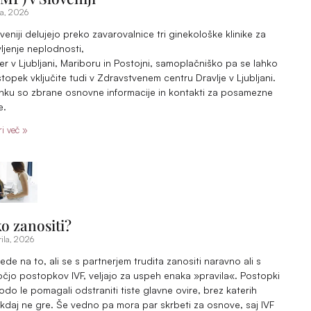
ja, 2026
veniji delujejo preko zavarovalnice tri ginekološke klinike za
ljenje neplodnosti,
cer v Ljubljani, Mariboru in Postojni, samoplačniško pa se lahko
topek vključite tudi v Zdravstvenem centru Dravlje v Ljubljani.
nku so zbrane osnovne informacije in kontakti za posamezne
e.
i več »
o zanositi?
ila, 2026
ede na to, ali se s partnerjem trudita zanositi naravno ali s
jo postopkov IVF, veljajo za uspeh enaka »pravila«. Postopki
odo le pomagali odstraniti tiste glavne ovire, brez katerih
kdaj ne gre. Še vedno pa mora par skrbeti za osnove, saj IVF