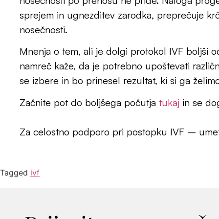
nosečnosti po prenosu ne pride. Naloga proge
sprejem in ugnezditev zarodka, preprečuje kr
nosečnosti.
Mnenja o tem, ali je dolgi protokol IVF boljši o
namreč kaže, da je potrebno upoštevati različne
se izbere in bo prinesel rezultat, ki si ga želim
Začnite pot do boljšega počutja
tukaj
in se do
Za celostno podporo pri postopku IVF – umet
Tagged
ivf