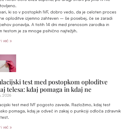
ovljeno.
 pari, ki so v postopkih IVF, dobro vedo, da je celoten proces
e oploditve izjemno zahteven – še posebej, če se zaradi
ehov ponavlja. A tistih 14 dni med prenosom zarodka in
m testom je za mnoge psihično najtežjih.
i več »
lacijski test med postopkom oploditve
aj telesa: kdaj pomaga in kdaj ne
ja, 2026
cijski test med IVF pogosto zavede. Razložimo, kdaj test
sko pomaga, kdaj je odveč in zakaj o punkciji odloča zdravnik
 test.
i več »