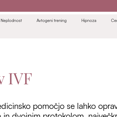
Neplodnost
Avtogeni trening
Hipnoza
Ce
v IVF
icinsko pomočjo se lahko opravi 
 in dvojnim protokolom, največkr