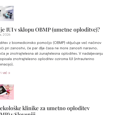
 je IUI v sklopu OBMP (umetne oploditve)?
a, 2026
ditev z biomedicinsko pomočjo (OBMP) vključuje več načinov
i pri zanositvi, če par dlje časa ne more zanositi naravno.
a je znotrajtelesna ali zunajtelesna oploditev. V nadaljevanju
pisala znotrajtelesno oploditev oziroma IUI (intrauterino
inacijo).
i več »
ekološke klinike za umetno oploditev
MP) v Sloveniji