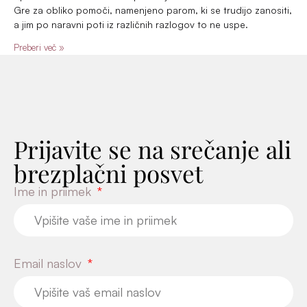
Telefonska številka
Zanimam se za:
Coaching
Avtogeni trening
Hipnoza
Sporočilo