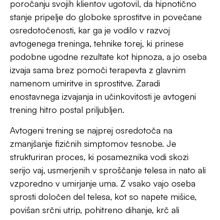
povišan srčni utrip, pohitreno dihanje, krč ali
mravljinčenje v predelu trebuha, nekoliko se zniža
krvni pritisk in umirijo se misli. To se doseže s
ponavljanjem mirnih, usmerjenih gesel (kratkih
stavkov), ki spodbujajo sprostitev in umirjenost. Na
primer, geslo “moje roke so zelo težke” pomaga
zmanjšati napetost v mišicah rok. Lahko bi rekli, da
z vsako vajo umirimo ali vsaj zmanjšamo eno
določeno tesnobno reakcijo. S popuščanjem
telesne napetosti in umiritvijo uma pride do notranje
pomirjenosti in manjšega občutka tesnobe.
Z rednim izvajanjem avtogenega treninga (idealno
je vsakodnevno kadarkoli v dnevu) oseba razvije
globlje razumevanje in nadzor nad svojimi telesnimi,
psihičnimi in čustvenimi reakcijami. Na primer, z
zavestnim in kontroliranim globokim in mirnim