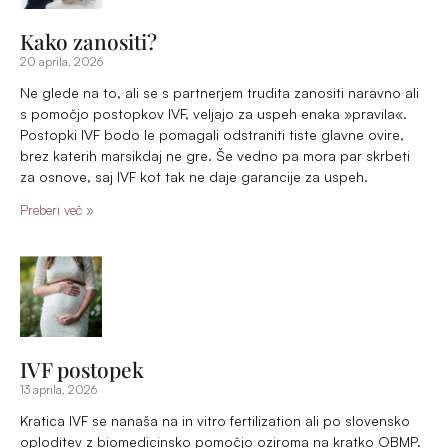
Kratica IVF se nanaša na in vitro fertilization ali po slovensko
oploditev z biomedicinsko pomočjo oziroma na kratko OBMP.
Gre za obliko pomoči, namenjeno parom, ki se trudijo zanositi,
a jim po naravni poti iz različnih razlogov to ne uspe.
Preberi več »
Prijavite se na srečanje ali
brezplačni posvet
Ime in priimek
Email naslov