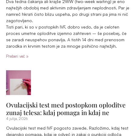
Ovulacijski test med IVF pogosto zavede. Razložimo, kdaj test
dejansko pomaga, kdaj je odveč in zakaj o punkciji odloča
zdravnik in ne test.
Preberi več »
Kaj je IUI v sklopu OBMP (umetne
oploditve)?
19 maja, 2026
Oploditev z biomedicinsko pomočjo (OBMP) vključuje več
načinov pomoči pri zanositvi, če par dlje časa ne more
zanositi naravno. Mogoča je znotrajtelesna ali zunajtelesna
oploditev. V nadaljevanju bom opisala znotrajtelesno
oploditev oziroma IUI (intrauterino inseminacijo).
Preberi več »