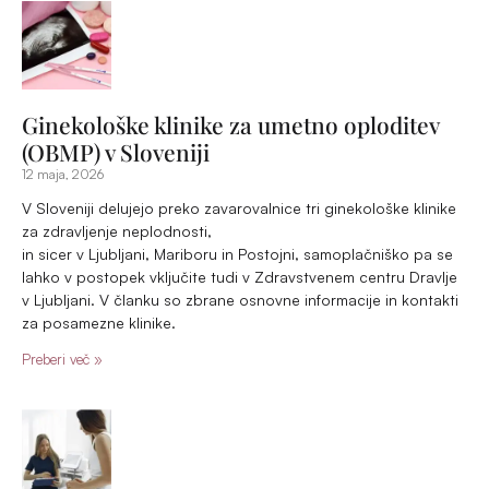
Kako zanositi?
20 aprila, 2026
Ne glede na to, ali se s partnerjem trudita zanositi naravno ali
s pomočjo postopkov IVF, veljajo za uspeh enaka »pravila«.
Postopki IVF bodo le pomagali odstraniti tiste glavne ovire,
brez katerih marsikdaj ne gre. Še vedno pa mora par skrbeti
za osnove, saj IVF kot tak ne daje garancije za uspeh.
Preberi več »
IVF postopek
13 aprila, 2026