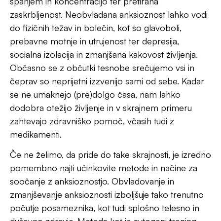
počutje posameznika, kot tudi splošno telesno in
duševno zdravje. Metoda kot je avtogeni trening
lahko posamezniku pomaga nadzorovati simptome
anksioznosti in izboljšati njegovo splošno fizično in
psihično počutje.
Kako pravzaprav avtogeni
trening pomaga pri
zmanjševanju anksioznosti?
‘Avto’ v besedi avtogeni trening nakazuje na to, da
gre za način samopomoči, torej gre za tehniko, ki
temelji na samosugestiji namenjeno umirjanju uma in
telesa. Gre za obliko samovodenega sproščanja, ki
s pomočjo ponavljajočih se gesel (afirmacij) in
vizualizacij pomirja telesni odziv na stres in tesnobo.
Metoda je bila razvita v zgodnjem 20. stoletju s
strani nemškega psihiatra Johanna Heinricha