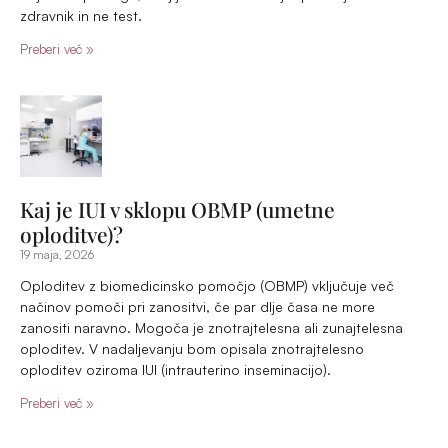
Ginekološke klinike za umetno oploditev
(OBMP) v Sloveniji
12 maja, 2026
V Sloveniji delujejo preko zavarovalnice tri ginekološke klinike
za zdravljenje neplodnosti,
in sicer v Ljubljani, Mariboru in Postojni, samoplačniško pa se
lahko v postopek vključite tudi v Zdravstvenem centru Dravlje
v Ljubljani. V članku so zbrane osnovne informacije in kontakti
za posamezne klinike.
Preberi več »