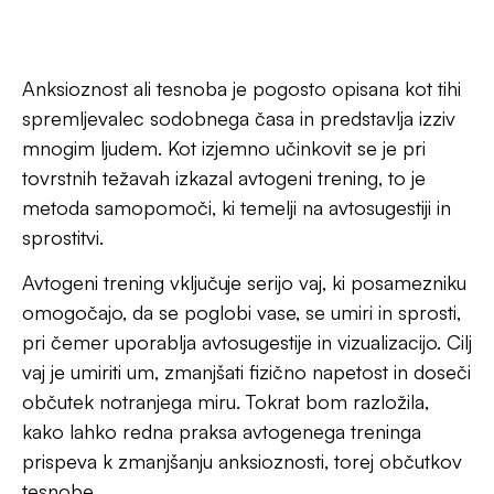
tesnobe.
Anksioznost in njen vpliv na
naše življenje
Anksioznost ali z drugo besedo tesnobnost je
duševno stanje, za katero so značilni občutki
nemirnosti, skrbi, nervoze in strahu, ki so pogosto
intenzivni in težko obvladljivi. Ta čustva so lahko
odziv na specifične situacije ali pa se pojavljajo brez
očitnega razloga. Razlog sicer vedno obstaja, le na
prvi pogled nam morda ni znan. Anksioznost
pogosto močno in neprijetno vpliva na
posameznikovo vsakdanje življenje, omejuje
njegovo delovanje in vpliva na odnose s
sočlovekom. Med simptomi anksioznosti so med
drugimi pohitren srčni utrip, potenje, tresenje,