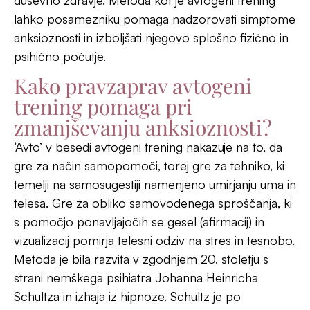
Schultza in izhaja iz hipnoze. Schultz je po
poročanju svojih klientov ugotovil, da hipnotično
stanje pripelje do globoke sprostitve in povečane
osredotočenosti, kar ga je vodilo v razvoj
avtogenega treninga, tehnike torej, ki prinese
podobne ugodne rezultate kot hipnoza, a jo oseba
izvaja sama brez pomoči terapevta z glavnim
namenom umiritve in sprostitve. Zaradi
enostavnega izvajanja in učinkovitosti je avtogeni
trening hitro postal priljubljen.
Avtogeni trening se najprej osredotoča na
zmanjšanje fizičnih simptomov tesnobe. Je
strukturiran proces, ki posameznika vodi skozi
serijo vaj, usmerjenih v sproščanje telesa in nato ali
vzporedno v umirjanje uma. Z vsako vajo oseba
sprosti določen del telesa, kot so napete mišice,