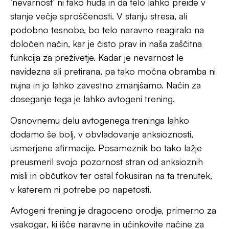
vsakogar, ki išče naravne in učinkovite načine za
upravljanje s svojo anksioznostjo.
Začnite pot do boljšega počutja
tukaj
in se
dogovorite za brezplačni posvet še danes!
Za celostno podporo pri postopku IVF –
umetne oploditve obiščite
Zanositev Coach
.
Sorodne vsebine:
Dvotedensko čakanje na krvni test
nosečnosti