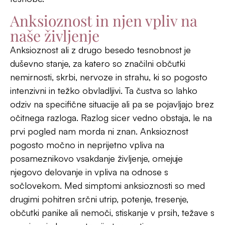
občutki panike ali nemoči, stiskanje v prsih, težave s
spanjem in koncentracijo ter pretirana
zaskrbljenost. Neobvladana anksioznost lahko vodi
do fizičnih težav in bolečin, kot so glavoboli,
prebavne motnje in utrujenost ter depresija,
socialna izolacija in zmanjšana kakovost življenja.
Občasno se z občutki tesnobe srečujemo vsi in
čeprav so neprijetni izzvenijo sami od sebe. Kadar
se ne umaknejo (pre)dolgo časa, nam lahko
dodobra otežijo življenje in v skrajnem primeru
zahtevajo zdravniško pomoč, včasih tudi z
medikamenti.
Če ne želimo, da pride do take skrajnosti, je izredno
pomembno najti učinkovite metode in načine za
soočanje z anksioznostjo. Obvladovanje in
zmanjševanje anksioznosti izboljšuje tako trenutno