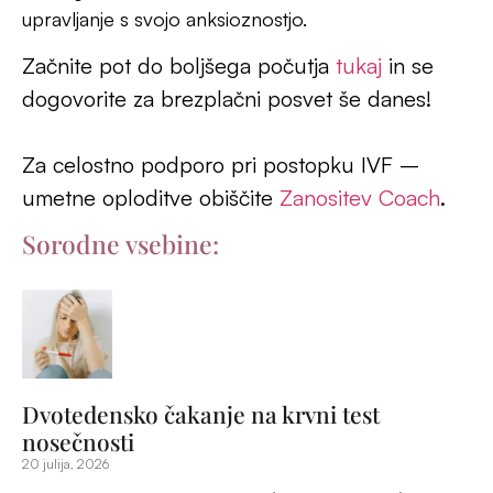
20 julija, 2026
Dva tedna čakanja ali krajše 2WW (two-week waiting) je eno
najtežjih obdobij med aktivnim zdravljenjem neplodnosti. Par je
namreč hkrati čisto blizu uspeha, po drugi strani pa jima ni nič
zagotovljeno.
Tisti pari, ki so v postopkih IVF, dobro vedo, da je celoten
proces umetne oploditve izjemno zahteven – še posebej, če
se zaradi neuspehov ponavlja. A tistih 14 dni med prenosom
zarodka in krvnim testom je za mnoge psihično najtežjih.
Preberi več »
Ovulacijski test med postopkom oploditve
zunaj telesa: kdaj pomaga in kdaj ne
4 julija, 2026