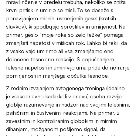
dihanjem, možganom pošljemo signal, da
‘nevarnost’ ni tako huda in da telo lahko preide v
stanje večje sproščenosti. V stanju stresa, ali
podobno tesnobe, bo telo naravno reagiralo na
določen način, kar je čisto prav in naša zaščitna
funkcija za preživetje. Kadar je nevarnost le
navidezna ali pretirana, pa tako močna obramba ni
nujna in jo lahko zavestno zmanjšamo. Način za
doseganje tega je lahko avtogeni trening.
Osnovnemu delu avtogenega treninga lahko
dodamo še bolj, v obvladovanje anksioznosti,
usmerjene afirmacije. Posameznik bo tako lažje
preusmeril svojo pozornost stran od anksioznih
misli in občutkov ter ostal fokusiran na ta trenutek,
v katerem ni potrebe po napetosti.
Avtogeni trening je dragoceno orodje, primerno za