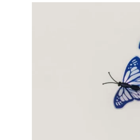
Ste že slišali za nevrolingvistično programiran
Prijavite se na sreča
brezplačni posvet