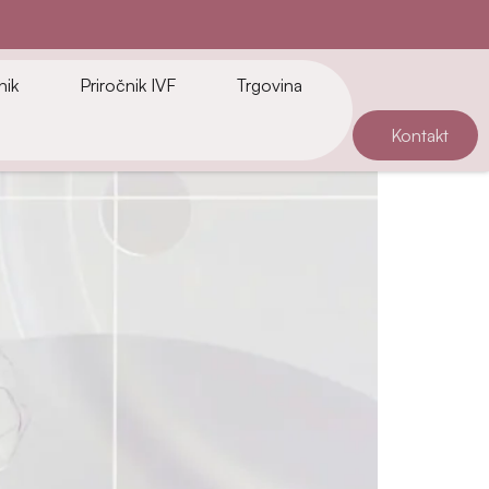
nik
Priročnik IVF
Trgovina
Kontakt
stičnega programiranja.