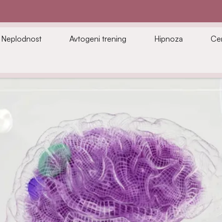
Neplodnost
Avtogeni trening
Hipnoza
Ce
ečina tehnik in orodij, ki se jih učimo znotraj nevrolingvi
olingvističnega programiranja