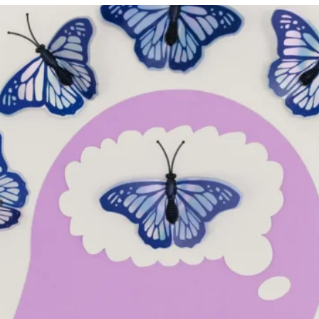
je in ste v dvomu, ali gre za resen pristop ali zgolj za tren
nje ali