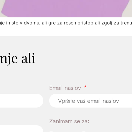
Email naslov
Zanimam se za:
Coaching
Avtogeni trening