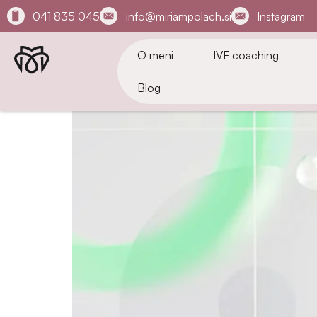
041 835 045
info@miriampolach.si
Instagram
O meni
IVF coaching
Blog
V naslednjem članku je na enem mestu zbrana v
Temelji in načela nevr