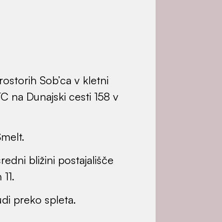
Smelt.
redni bližini
postajališče
 11.
di preko spleta.