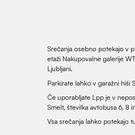
Parkirate lahko v garažni hiši 
Če uporabljate Lpp je v nepos
Smelt, številka
avtobusa 6, 8 in
Vsa srečanja lahko potekajo tu
 cesta 158
ni