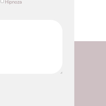
rostorih
Sob’ca v kletni
TC
na Dunajski cesti 158
v