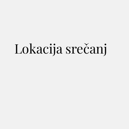
Dunajska
v Ljublja